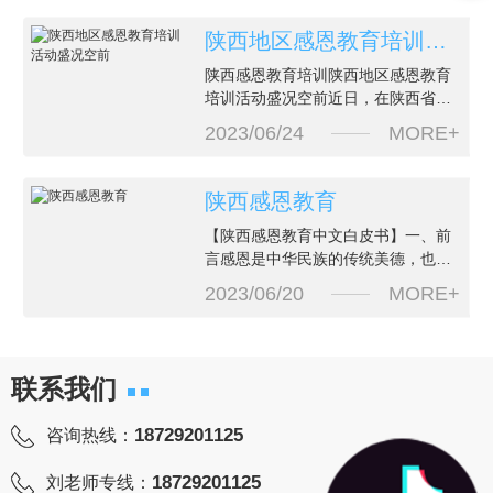
和培训，他们可以实现自己的目标。
在陕西青少年特训学校，我们注重学
陕西地区感恩教育培训活动盛况空前
生的..发展。我们提供多种课程，涵盖
陕西感恩教育培训陕西地区感恩教育
了学术知识、体育锻炼、艺术表演等
培训活动盛况空前近日，在陕西省举
领域。通过丰富多样的学习活动，学
办的一场感恩教育培训活动吸引了广
生可以培养自己的创造力、
2023/06/24
MORE+
泛关注，活动现场气氛热烈，参与人
数众多，盛况空前。本次活动是由陕
西省教育厅主办，旨在引导广大师生
陕西感恩教育
深入学习“感恩”这一重要品德，加强
【陕西感恩教育中文白皮书】一、前
道德教育和文明礼仪教育。活动面向
言感恩是中华民族的传统美德，也是
全省中小学校师生以及教育行政部门
现代社会公民道德素养的重要组成部
工作人员，覆盖范围广泛，受到了
2023/06/20
MORE+
分。陕西作为一个历史悠久、文化灿
烂的省份，拥有丰富的历史文化遗产
和深厚的感恩情怀。为了让更多的人
了解陕西的感恩文化，提升全民的感
联系我们
恩意识和道德水平，我们编写了这份
《陕西感恩教育中文白皮书》。二、
18729201125
咨询热线：
陕西感恩文化的源起和发展陕西是中
18729201125
刘老师专线：