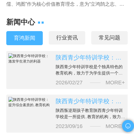
儒、鸿图”作为核心价值教育理念，意为“立鸿鹄之志、做
鸿儒之士、展鸿图之业”。2016年成立初期就确立了
新闻中心
以“教”为“育”的办学理念，称为育鸿。我校坐落于陕西十三
朝古都西安，域名“西安育鸿教育”。 西安育鸿教育在
行业资讯
常见问题
育鸿新闻
经过积累大量的管理教学经验后。已成功影响了大批莘莘
学子，许多曾在育鸿接受培训的孩子表示，育鸿基地无…
陕西青少年特训学校：激发学生潜力的利器
陕西青少年特训学校是个独具特色的
教育机构，致力于为学生提供一个蓬
勃发展的平台。学校不仅注重学术成
2026/02/27
MORE+
绩，更关注学生的..发展。在这里，学
生们能够接触到丰富多彩的课程和活
动，激发他们的创造力和..潜力。学校
陕西青少年特训学校：提升综合素质的..教育机构
的师资力量强大而专业。老师们充满
陕西叛逆期孩子教育陕西青少年特训
激情，耐心倾听学生的想法，并通过
学校是一所提供..教育的机构，致力于
个性化的辅导帮助他们克服困难，实
培养青少年的综合素质。我们坚信，
现自我突破。学生们在这样
2023/09/16
MORE+
每个孩子都有潜力，通过专业的指导