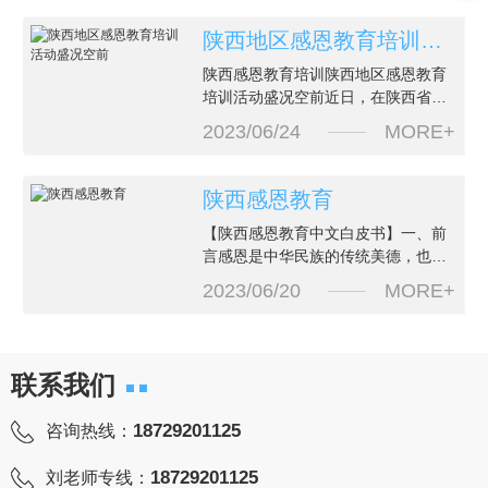
和培训，他们可以实现自己的目标。
在陕西青少年特训学校，我们注重学
陕西地区感恩教育培训活动盛况空前
生的..发展。我们提供多种课程，涵盖
陕西感恩教育培训陕西地区感恩教育
了学术知识、体育锻炼、艺术表演等
培训活动盛况空前近日，在陕西省举
领域。通过丰富多样的学习活动，学
办的一场感恩教育培训活动吸引了广
生可以培养自己的创造力、
2023/06/24
MORE+
泛关注，活动现场气氛热烈，参与人
数众多，盛况空前。本次活动是由陕
西省教育厅主办，旨在引导广大师生
陕西感恩教育
深入学习“感恩”这一重要品德，加强
【陕西感恩教育中文白皮书】一、前
道德教育和文明礼仪教育。活动面向
言感恩是中华民族的传统美德，也是
全省中小学校师生以及教育行政部门
现代社会公民道德素养的重要组成部
工作人员，覆盖范围广泛，受到了
2023/06/20
MORE+
分。陕西作为一个历史悠久、文化灿
烂的省份，拥有丰富的历史文化遗产
和深厚的感恩情怀。为了让更多的人
了解陕西的感恩文化，提升全民的感
联系我们
恩意识和道德水平，我们编写了这份
《陕西感恩教育中文白皮书》。二、
18729201125
咨询热线：
陕西感恩文化的源起和发展陕西是中
18729201125
刘老师专线：