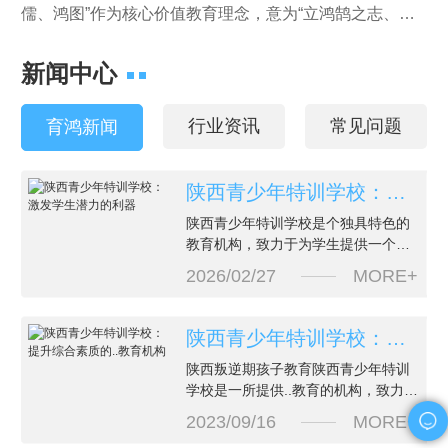
儒、鸿图”作为核心价值教育理念，意为“立鸿鹄之志、做
鸿儒之士、展鸿图之业”。2016年成立初期就确立了
新闻中心
以“教”为“育”的办学理念，称为育鸿。我校坐落于陕西十三
朝古都西安，域名“西安育鸿教育”。 西安育鸿教育在
行业资讯
常见问题
育鸿新闻
经过积累大量的管理教学经验后。已成功影响了大批莘莘
学子，许多曾在育鸿接受培训的孩子表示，育鸿基地无…
陕西青少年特训学校：激发学生潜力的利器
陕西青少年特训学校是个独具特色的
教育机构，致力于为学生提供一个蓬
勃发展的平台。学校不仅注重学术成
2026/02/27
MORE+
绩，更关注学生的..发展。在这里，学
生们能够接触到丰富多彩的课程和活
动，激发他们的创造力和..潜力。学校
陕西青少年特训学校：提升综合素质的..教育机构
的师资力量强大而专业。老师们充满
陕西叛逆期孩子教育陕西青少年特训
激情，耐心倾听学生的想法，并通过
学校是一所提供..教育的机构，致力于
个性化的辅导帮助他们克服困难，实
培养青少年的综合素质。我们坚信，
现自我突破。学生们在这样
2023/09/16
MORE+
每个孩子都有潜力，通过专业的指导