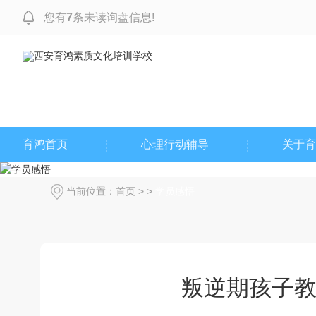
您有
7
条未读询盘信息!
育鸿首页
心理行动辅导
关于育
当前位置：
首页
> >
学员感悟
叛逆期孩子教