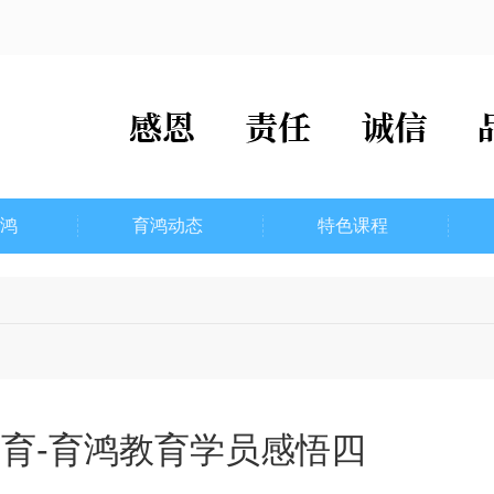
鸿
育鸿动态
特色课程
育-育鸿教育学员感悟四